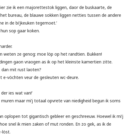
ier zie ik een majorettestok liggen, daor de buskaarte, de
 het bureau, de blauwe sokken liggen netties tussen de andere
e in de bi’jkeuken tegemoet.’
n hun sop gaar koken.
harder.
 En weten ze genog: moe löp op het randtien. Bukken!
j dingen gaon vraogen as ik op het kleinste kamertien zitte.
 dan mit rust laoten?
t e-vöchten veur de gesleuten wc-deure.
 der ies wat van!’
r muren maar mi’j totaal opvrete van niedigheid begun ik soms
an oplopen tot gigantisch gebleer en geschreeuw. Hoewel ik mi’j
 hoe snel ik mien zaken of mut ronden. En zo gek, as ik de
-löst.