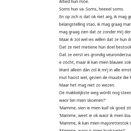
Altied hun moe.
Soms hun va. Soms, heeeel soms.
En op zich is dat ok niet arg, ik mag
belangstelling stao, ik mag graag mar
mag graag zien dat ze zonder mi’j d
Maar ik zol wel ies willen dat ze hun
Dat ze niet metiene hun doel bestookt
Dat ze eerst ies grondig veuronderzu
e-zöcht, maar ik kan mien blauwe sokk
Want alleen dàn zol ik mi’j in alle ern
mut haost wel, gezien de muuite die he
Maar het mag niet zo wezen.
De makkelijkste weg wördt nog steed
waor bin mien skoenen?’
‘Mamme, vien ie mien kuif ok goed zit
‘Mamme, weet ie ok waor ik mien buu
‘Mamme, ik kan mien majorettestok ni
‘Mamme, waor is mien buskaarte?’