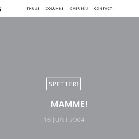
s
THUUS
COLUMNS
OVER MI’J
CONTACT
SPETTER!
MAMME!
16 JUNI 2004