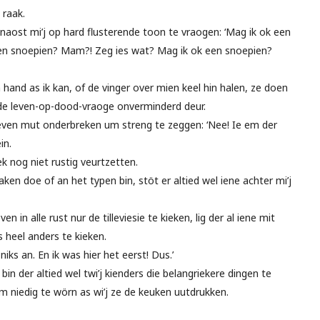
 raak.
 naost mi’j op hard flusterende toon te vraogen: ‘Mag ik ok een
n snoepien? Mam?! Zeg ies wat? Mag ik ok een snoepien?
and as ik kan, of de vinger over mien keel hin halen, ze doen
 de leven-op-dood-vraoge onverminderd deur.
ven mut onderbreken um streng te zeggen: ‘Nee! Ie em der
in.
k nog niet rustig veurtzetten.
ken doe of an het typen bin, stöt er altied wel iene achter mi’j
 in alle rust nur de tilleviesie te kieken, lig der al iene mit
s heel anders te kieken.
niks an. En ik was hier het eerst! Dus.’
bin der altied wel twi’j kienders die belangriekere dingen te
m niedig te wörn as wi’j ze de keuken uutdrukken.