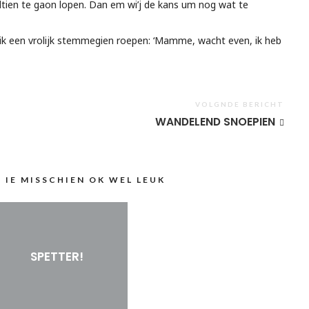
tien te gaon lopen. Dan em wi’j de kans um nog wat te
ik een vrolijk stemmegien roepen: ‘Mamme, wacht even, ik heb
VOLGNDE BERICHT
WANDELEND SNOEPIEN
N IE MISSCHIEN OK WEL LEUK
SPETTER!