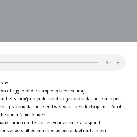
 van.
on of liggen of der kump een kiend veurbi’j.
 dat het veurbi’jkomende kiend zo gezond is dat het kan lopen,
lig, prachtig dat het kiend wet waor zien doel löp-zit-stöt of
eur ie mi’j niet klagen.
n hand samen um te danken veur zoveule veurspoed.
 vier kienders altied hun moe as enige doel mutten em.