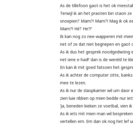
As de tillefoon gaot is het ok meestal
Terwijl ik an het praoten bin staon ze
snoepien? Mam?! Mam?! Mag ik ok ee
Mam?! Hé? He?!’
Ik kan nog zo nee-wapperen mit mien h
net of ze dat niet begriepen en gaot
As ik dus het gesprek noodgedwöng e
net iene e-had!’ dan is de wereld te kle
En kan ik mit goed fatsoen het gespre
As ik achter de computer zitte, bankza
mee te lezen.
As ik nur de slaopkamer wil um daor even
zien luie ribben op mien bedde nur iet
‘Ja, beneden kieken ze voetbal, vien ik 
As ik iets mit mien man wil bespreken 
vertellen em. Em dan ok nog het lef u