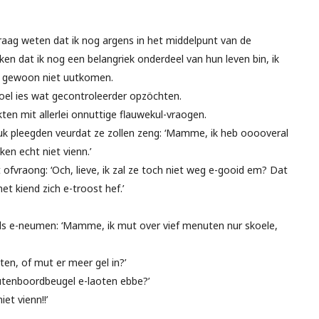
 graag weten dat ik nog argens in het middelpunt van de
ken dat ik nog een belangriek onderdeel van hun leven bin, ik
er gewoon niet uutkomen.
 doel ies wat gecontroleerder opzöchten.
en mit allerlei onnuttige flauwekul-vraogen.
uk pleegden veurdat ze zollen zeng: ‘Mamme, ik heb ooooveral
en echt niet vienn.’
st ofvraong: ‘Och, lieve, ik zal ze toch niet weg e-gooid em? Dat
t kiend zich e-troost hef.’
s e-neumen: ‘Mamme, ik mut over vief menuten nur skoele,
ten, of mut er meer gel in?’
tenboordbeugel e-laoten ebbe?’
et vienn!!’