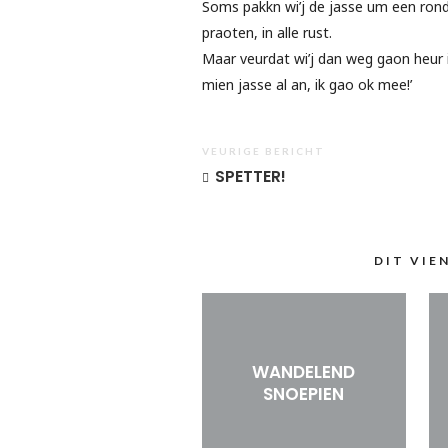
Soms pakkn wi’j de jasse um een rond
praoten, in alle rust.
Maar veurdat wi’j dan weg gaon heur 
mien jasse al an, ik gao ok mee!’
VEURIGE BERICHT
SPETTER!
DIT VIE
WANDELEND
SNOEPIEN