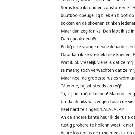
Soms loop ik rond en constateer ik: ‘H
buutboordbeugel lig bliek en bloot op
sokken en de skoenen stinken iederien
Maar dan zeg ik niks. Dan laot ik ze i
Dan gao ik neuriën.
En bi’j elke vraoge neurie ik harder en 
Daor kan ik ze steilgek mee kriegen.
Wat ik ok vreselijk viene is dat ze mi’
Ie maang toch verwachten dat ze mi’j
Maar nee, de grootste ruzies wörn uu
‘Mamme, hi’j zit steeds an mi’j!’
‘Ja, zi’j hef mi’j e-knepen! Mamme, zeg
Umdat ik niks wil zeggen tussn de vie
heel hard te zingen: ‘LALALALA!!’
An de andere kante heur ik de ruzie d
rustig probere te hollenn weet ik niet
deure lös doe is de ruzie meestal op e