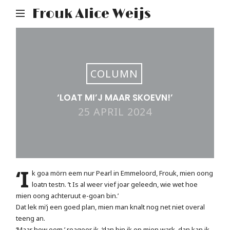
Frouk Alice Weijs
COLUMN
‘LOAT MI’J MAAR SKOEVN!’
25 APRIL 2024
‘I
k goa mörn eem nur Pearl in Emmeloord, Frouk, mien oong
loatn testn. ’t Is al weer vief joar geleedn, wie wet hoe
mien oong achteruut e-goan bin.’
Dat lek mi’j een goed plan, mien man knalt nog net niet overal
teeng an.
‘Maar how eem,’ reageer ik, ‘dan bin ik op mien wark, dan kan ik