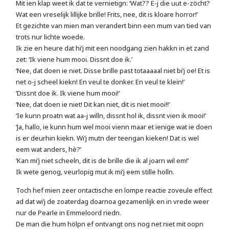
Mit ien klap weet ik dat te vernietign: ‘Wat?? E-j die uut e-zöcht?
Wat een vreselijk lillijke brille! Frits, nee, dit is kloare horror!’
Et gezichte van mien man verandert binn een mum van tied van
trots nur lichte woede.
Ik zie en heure dat hi’j mit een noodgang zien hakkn in et zand
zet: ‘Ik viene hum mooi. Dissnt doe ik.’
‘Nee, dat doen ie niet. Disse brille past totaaaaal niet bi’j oe! Et is
net o-j scheel kiekn! En veul te donker. En veul te klein!’
‘Dissnt doe ik. Ik viene hum mooi!’
‘Nee, dat doen ie niet! Dit kan niet, dit is niet mooi!!’
‘Ie kunn proatn wat aa-j willn, dissnt hol ik, dissnt vien ik mooi!’
‘Ja, hallo, ie kunn hum wel mooi vienn maar et ienige wat ie doen
is er deurhin kiekn. Wi’j mutn der teengan kieken! Dat is wel
eem wat anders, hè?’
‘Kan mi’j niet scheeln, dit is de brille die ik al joarn wil em!’
Ik wete genog, veurlopig mut ik mi’j eem stille holln.
Toch hef mien zeer ontactische en lompe reactie zoveule effect
ad dat wi’j de zoaterdag doarnoa gezamenlijk en in vrede weer
nur de Pearle in Emmeloord riedn.
De man die hum hölpn ef ontvangt ons nog net niet mit oopn