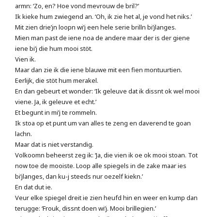
armn: ‘Zo, en? Hoe vond mevrouw de bril?’
Ik kieke hum zwiegend an. ‘Oh, ik zie het al, je vond het niks.’
Mit zien drie’jn loopn wi’j een hele serie brilln bi’jlanges.
Mien man past de iene noa de andere maar der is der giene
iene bi’j die hum mooi stöt.
Vien ik.
Maar dan zie ik die iene blauwe mit een fien montuurtien.
Eerlijk, die stöt hum merakel.
En dan gebeurt et wonder: ‘Ik geleuve dat ik dissnt ok wel mooi
viene. Ja, ik geleuve et echt.’
Et begunt in mi’j te rommeln.
Ik stoa op et punt um van alles te zeng en daverend te goan
lachn.
Maar dat is niet verstandig.
Volkoomn beheerst zeg ik: ‘Ja, die vien ik oe ok mooi stoan. Tot
now toe de mooiste. Loop alle spiegels in de zake maar ies
bi’jlanges, dan ku-j steeds nur oezelf kiekn.’
En dat dut ie.
Veur elke spiegel dreit ie zien heufd hin en weer en kump dan
terugge: ‘Frouk, dissnt doen wi’j. Mooi brillegien.’