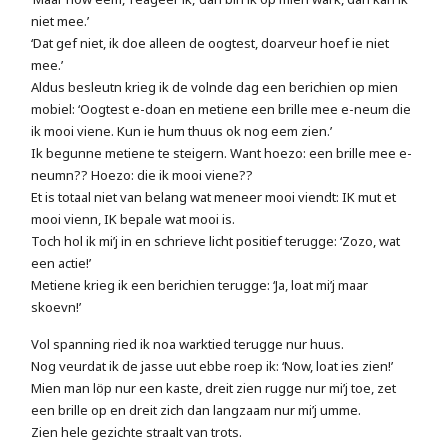
niet mee.’
‘Dat gef niet, ik doe alleen de oogtest, doarveur hoef ie niet
mee.’
Aldus besleutn krieg ik de volnde dag een berichien op mien
mobiel: ‘Oogtest e-doan en metiene een brille mee e-neum die
ik mooi viene. Kun ie hum thuus ok nog eem zien.’
Ik begunne metiene te steigern. Want hoezo: een brille mee e-
neumn?? Hoezo: die ik mooi viene??
Et is totaal niet van belang wat meneer mooi viendt: IK mut et
mooi vienn, IK bepale wat mooi is.
Toch hol ik mi’j in en schrieve licht positief terugge: ‘Zozo, wat
een actie!’
Metiene krieg ik een berichien terugge: ‘Ja, loat mi’j maar
skoevn!’
Vol spanning ried ik noa warktied terugge nur huus.
Nog veurdat ik de jasse uut ebbe roep ik: ‘Now, loat ies zien!’
Mien man löp nur een kaste, dreit zien rugge nur mi’j toe, zet
een brille op en dreit zich dan langzaam nur mi’j umme.
Zien hele gezichte straalt van trots.