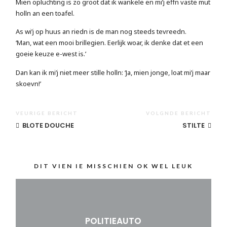
Mien opluchting is zo groot dat ik wankele en mi’j effn vaste mut
holln an een toafel.
As wi’j op huus an riedn is de man nog steeds tevreedn.
‘Man, wat een mooi brillegien. Eerlijk woar, ik denke dat et een
goeie keuze e-west is.’
Dan kan ik mi’j niet meer stille holln: ‘Ja, mien jonge, loat mi’j maar
skoevn!’
VEURIGE BERICHT
VOLGNDE BERICHT
BLOTE DOUCHE
STILTE
DIT VIEN IE MISSCHIEN OK WEL LEUK
POLITIEAUTO