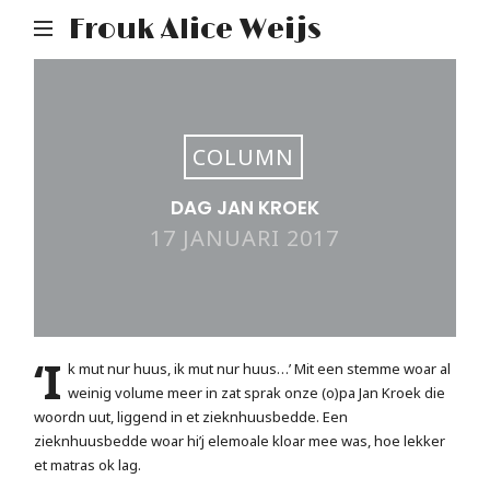
Frouk Alice Weijs
COLUMN
DAG JAN KROEK
17 JANUARI 2017
‘I
k mut nur huus, ik mut nur huus…’ Mit een stemme woar al
weinig volume meer in zat sprak onze (o)pa Jan Kroek die
woordn uut, liggend in et zieknhuusbedde. Een
zieknhuusbedde woar hi’j elemoale kloar mee was, hoe lekker
et matras ok lag.