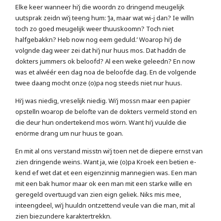
Elke keer wanneer hi’j die woordn zo dringend meugelijk
uutsprak zeidn wi’j teeng hum: ‘Ja, maar wat wi-j dan? Ie willn
toch zo goed meugelijk weer thuuskoomn? Toch niet
halfgebakkn? Heb now nog eem geduld.’ Woarop hi’j de
volgnde dag weer zei dat hi’j nur huus mos. Dat haddn de
dokters jummers ok beloofd? Al een weke geleedn? En now
was et alwéér een dag noa de beloofde dag. En de volgende
twee daang mocht onze (o)pa nog steeds niet nur huus.
Hi’j was niedig, vreselijk niedig. Wi’j mossn maar een papier
opstelln woarop de belofte van de dokters vermeld stond en
die deur hun ondertekend mos wörn. Want hi’j vuulde die
enörme drang um nur huus te goan.
En mit al ons verstand misstn wi’j toen net de diepere ernst van
zien dringende weins. Want ja, wie (o)pa Kroek een betien e-
kend ef wet dat et een eigenzinnig mannegien was. Een man
mit een bak humor maar ok een man mit een starke wille en
geregeld overtuugd van zien eign geliek. Niks mis mee,
inteengdeel, wi’j huuldn ontzettend veule van die man, mit al
zien biezundere karaktertrekkn.