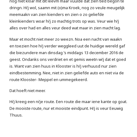
nog niet kloar mit dit leevm maar vuulde dat zien tied begon te
dringn. Hi’j wol, saamn mit (o)ma Kroek, nog zo veule meugelijk
meemaakn van zien kienders en zien o zo geliefde
kleinkienders woar hi’j zo machtig trots op was. Veur wie hi’j
alles over had en alles veur deed wat maar in zien macht lag.
Maar et mocht niet meer zo weezn. Noa een nacht van waakn
en toezien hoe hi’j verder weggleed uut de huidige wereld gaf
die biezundere man dinsdag ’s middags 13 december 2016 de
geest. Ondanks ons verdriet en et gemis weetn wi’j dat et goed
is. Want van zien huus in Klooster is hi’j verhuusd nur zien
eindbestemming. Nee, niet in zien geliefde auto en niet via de
route Klooster- Meppel en ummegekeerd.
Dat hoeft niet meer.
Hi’j kreeg een ni’je route. Een route die maar iene kante op goat.
De mooiste route, nur et mooiste eindpunt. Hi’j is veur Eeuwig
Thuus.