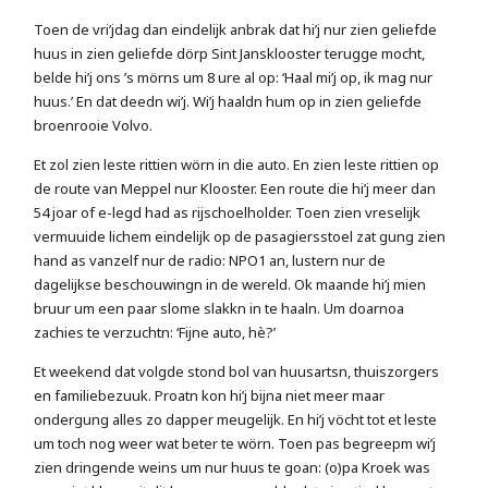
Toen de vri’jdag dan eindelijk anbrak dat hi’j nur zien geliefde
huus in zien geliefde dörp Sint Jansklooster terugge mocht,
belde hi’j ons ’s mörns um 8 ure al op: ‘Haal mi’j op, ik mag nur
huus.’ En dat deedn wi’j. Wi’j haaldn hum op in zien geliefde
broenrooie Volvo.
Et zol zien leste rittien wörn in die auto. En zien leste rittien op
de route van Meppel nur Klooster. Een route die hi’j meer dan
54 joar of e-legd had as rijschoelholder. Toen zien vreselijk
vermuuide lichem eindelijk op de pasagiersstoel zat gung zien
hand as vanzelf nur de radio: NPO1 an, lustern nur de
dagelijkse beschouwingn in de wereld. Ok maande hi’j mien
bruur um een paar slome slakkn in te haaln. Um doarnoa
zachies te verzuchtn: ‘Fijne auto, hè?’
Et weekend dat volgde stond bol van huusartsn, thuiszorgers
en familiebezuuk. Proatn kon hi’j bijna niet meer maar
ondergung alles zo dapper meugelijk. En hi’j vöcht tot et leste
um toch nog weer wat beter te wörn. Toen pas begreepm wi’j
zien dringende weins um nur huus te goan: (o)pa Kroek was