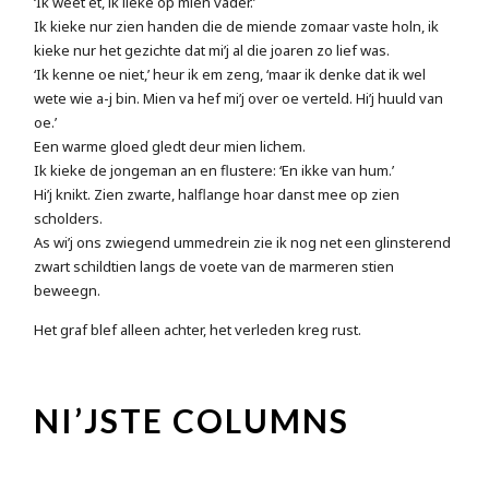
‘Ik weet et, ik lieke op mien vader.’
Ik kieke nur zien handen die de miende zomaar vaste holn, ik
kieke nur het gezichte dat mi’j al die joaren zo lief was.
‘Ik kenne oe niet,’ heur ik em zeng, ‘maar ik denke dat ik wel
wete wie a-j bin. Mien va hef mi’j over oe verteld. Hi’j huuld van
oe.’
Een warme gloed gledt deur mien lichem.
Ik kieke de jongeman an en flustere: ‘En ikke van hum.’
Hi’j knikt. Zien zwarte, halflange hoar danst mee op zien
scholders.
As wi’j ons zwiegend ummedrein zie ik nog net een glinsterend
zwart schildtien langs de voete van de marmeren stien
beweegn.
Het graf blef alleen achter, het verleden kreg rust.
NI’JSTE COLUMNS