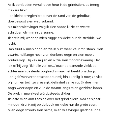
As ik een betien verschoeve heur ik de grindstienties teeng
mekare tikkn.
Een klein törregien kröp over de rand van de grindbak,
doelbewust zien weg zukend.
Mit mien wiesvinger volg ik zien spoor, ik zie et zwarte
schildtien glimmn in de zunne.
Ik dreie mi’j weer op mien rugge en kieke nur de strakblauwe
lucht.
Dan sluut ik mien oogn en zie ik hum weer veur mi’j stoan. Zien
zwarte, halflange hoar, zien donkere oogn en zien mooie,
brutale kop. Hi’j kek mi’j an en ik zie zien mond beweeng. Het
lek of hi’j zeg: ‘Ik holle van oe…’ maar de dansnde vlekkies
achter mien gesleutn oogleedn maakn et beeld onscharp.
Een golf van verdriet schöt deur mi’j hin. Hier lig ik now, zo vlak
bi’j hum en toch zo vreselijk, definitief verre vut. Ik doe mien
oogn weer oopn en vule de troann langs mien gezichte loopn.
De brok in mien keel wördt steeds dikker.
Ik loate mien arm zachies over het grind gliern. Noa een paar
minuutn drei ik mi’j op de boek en kieke nur de grote stien.
Mien oogn streeln zien name, mien wiesvinger gledt deur de