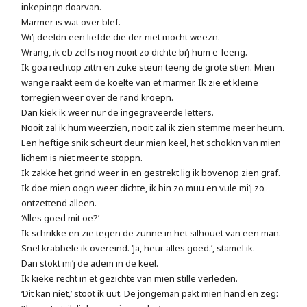
inkepingn doarvan.
Marmer is wat over blef.
Wi’j deeldn een liefde die der niet mocht weezn.
Wrang, ik eb zelfs nog nooit zo dichte bi’j hum e-leeng.
Ik goa rechtop zittn en zuke steun teeng de grote stien. Mien
wange raakt eem de koelte van et marmer. Ik zie et kleine
törregien weer over de rand kroepn.
Dan kiek ik weer nur de ingegraveerde letters.
Nooit zal ik hum weerzien, nooit zal ik zien stemme meer heurn.
Een heftige snik scheurt deur mien keel, het schokkn van mien
lichem is niet meer te stoppn.
Ik zakke het grind weer in en gestrekt lig ik bovenop zien graf.
Ik doe mien oogn weer dichte, ik bin zo muu en vule mi’j zo
ontzettend alleen.
‘Alles goed mit oe?’
Ik schrikke en zie tegen de zunne in het silhouet van een man.
Snel krabbele ik overeind. ‘Ja, heur alles goed.’, stamel ik.
Dan stokt mi’j de adem in de keel.
Ik kieke recht in et gezichte van mien stille verleden.
‘Dit kan niet,’ stoot ik uut. De jongeman pakt mien hand en zeg: