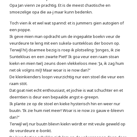
Opa Jan vienn ze prachtig. Et is de meest chaotische en
smoezelige opa die aa-j maar kunn bedenkn.
Toch vien ik et wel wat spannd: et is jummers gien autogien of
een poppe.
Ik geve mien man opdracht um de ingepakte boekn veur de
veurdeure te leng mit een sukela-suntekloas der boovn op.
Terwijl hi’j doarmee bezig is roep ik plotseling: ‘Jonges, ik zie
Suntekloas en een zwarte Piet!’ Ik goa veur een raam stoan
kiekn en mien twi’j zeuns doen vlekkeloos mee: ‘Ja, ik zag hum
net ok volgns mi’j! Maar woar is ie now dan?’
De kleinkienders loopn veurzichtig nur een stoel die veur een
raam stöt.
Dat goat niet echt enthousiast, et jochie is wat schuchter en et
deerntien is deur een bepaalde angst e-greepn.
Ik plante ze op de stoel en kieke hysterisch hin en weer nur
buutn. ‘Ik zie hum niet meer! Woar is ie now zo gauw e-bleevn
dan?’
Terwijl wi’j nur buutn blievn kiekn wördt er mit veule geweld op
de veurdeure e-bonkt.