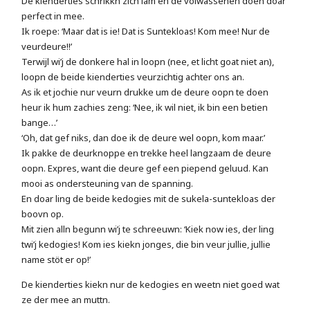
De kienderties schrikkn zich lam en de volwassenen doen doar
perfect in mee.
Ik roepe: ‘Maar dat is ie! Dat is Suntekloas! Kom mee! Nur de
veurdeure!!’
Terwijl wi’j de donkere hal in loopn (nee, et licht goat niet an),
loopn de beide kienderties veurzichtig achter ons an.
As ik et jochie nur veurn drukke um de deure oopn te doen
heur ik hum zachies zeng: ‘Nee, ik wil niet, ik bin een betien
bange…’
‘Oh, dat gef niks, dan doe ik de deure wel oopn, kom maar.’
Ik pakke de deurknoppe en trekke heel langzaam de deure
oopn. Expres, want die deure gef een piepend geluud. Kan
mooi as ondersteuning van de spanning.
En doar ling de beide kedogies mit de sukela-suntekloas der
boovn op.
Mit zien alln begunn wi’j te schreeuwn: ‘Kiek now ies, der ling
twi’j kedogies! Kom ies kiekn jonges, die bin veur jullie, jullie
name stöt er op!’
De kienderties kiekn nur de kedogies en weetn niet goed wat
ze der mee an muttn.