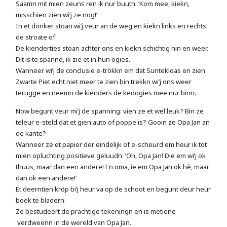
Saamn mit mien zeuns ren ik nur buutn: ‘Kom mee, kiekn,
misschien zien wi’j ze nog!’
In et donker stoan wi’j veur an de weg en kiekn links en rechts
de stroate of.
De kienderties stoan achter ons en kiekn schichtig hin en weer.
Dit is te spannd, ik zie et in hun ogies.
Wanneer wi’j de conclusie e-trökkn em dat Suntekloas en zien
Zwarte Piet echt niet meer te zien bin trekkn wi’j ons weer
terugge en neemn de kienders de kedogies mee nur binn.
Now begunt veur mi’j de spanning: vien ze et wel leuk? Bin ze
teleur e-steld dat et gien auto of poppe is? Gooin ze Opa Jan an
de kante?
Wanneer ze et papier der eindelijk of e-scheurd em heur ik tot
mien opluchting positieve geluudn: ‘Oh, Opa Jan! Die em wi’j ok
thuus, maar dan een andere! En oma, ie em Opa Jan ok hè, maar
dan ok een andere!’
Et deerntien kröp bi’j heur va op de schoot en begunt deur heur
boek te bladern.
Ze bestudeert de prachtige tekeningn en is metiene
verdweenn in de wereld van Opa Jan.