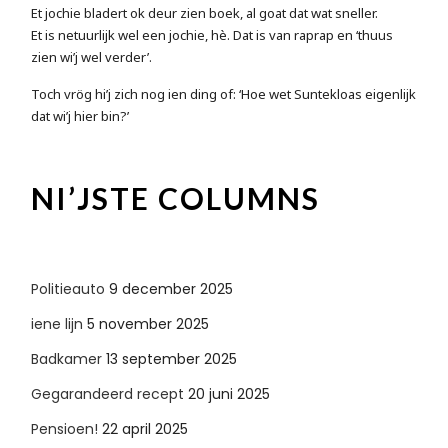
Et jochie bladert ok deur zien boek, al goat dat wat sneller.
Et is netuurlijk wel een jochie, hè. Dat is van raprap en ‘thuus
zien wi’j wel verder’.
Toch vrög hi’j zich nog ien ding of: ‘Hoe wet Suntekloas eigenlijk
dat wi’j hier bin?’
NI’JSTE COLUMNS
Politieauto
9 december 2025
iene lijn
5 november 2025
Badkamer
13 september 2025
Gegarandeerd recept
20 juni 2025
Pensioen!
22 april 2025