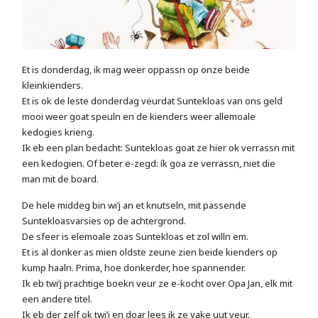
Et is donderdag, ik mag weer oppassn op onze beide
kleinkienders.
Et is ok de leste donderdag veurdat Suntekloas van ons geld
mooi weer goat speuln en de kienders weer allemoale
kedogies krieng.
Ik eb een plan bedacht: Suntekloas goat ze hier ok verrassn mit
een kedogien. Of beter e-zegd: ík goa ze verrassn, niet die
man mit de board.
De hele middeg bin wi’j an et knutseln, mit passende
Suntekloasvarsies op de achtergrond.
De sfeer is elemoale zoas Suntekloas et zol willn em.
Et is al donker as mien oldste zeune zien beide kienders op
kump haaln. Prima, hoe donkerder, hoe spannender.
Ik eb twi’j prachtige boekn veur ze e-kocht over Opa Jan, elk mit
een andere titel.
Ik eb der zelf ok twi’j en doar lees ik ze vake uut veur.